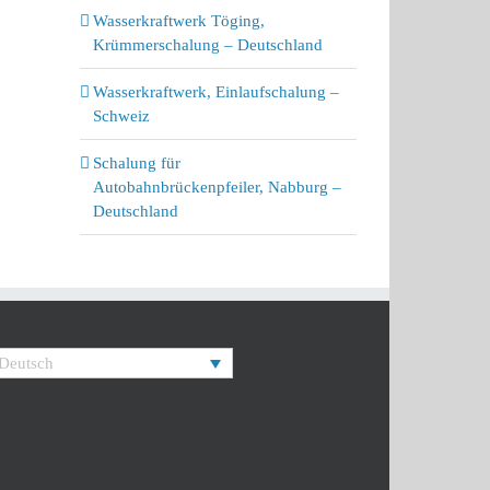
Wasserkraftwerk Töging,
Krümmerschalung – Deutschland
Wasserkraftwerk, Einlaufschalung –
Schweiz
Schalung für
Autobahnbrückenpfeiler, Nabburg –
Deutschland
Deutsch