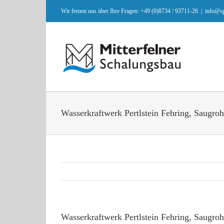
Zum
Wir freuen uns über Ihre Fragen: +49 (0)8734 / 93711-26
|
info@sp
Inhalt
springen
Wasserkraftwerk Pertlstein Fehring, Saugroh
Wasserkraftwerk Pertlstein Fehring, Saugroh