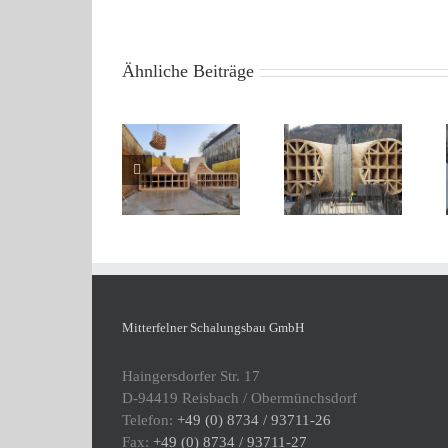
Ähnliche Beiträge
Wasserkraftwerk
Wasserkraftwerk
Bad Kösen,
Murinsel Bruck
Krümmerschalung,
/ Mur,
Konusschalung
Einlaufschalung
und
und
Einlaufwandschalung
Saugrohrschalung
– Deutschland
– Österreich
Mitterfelner Schalungsbau GmbH
Haingersdorfer Str. 17
D-94419 Reisbach / Obermünchsdorf
Telefon:
+49 (0) 8734 / 93711-26
Fax:
+49 (0) 8734 / 93711-27