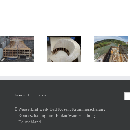
Wasserkraftwerk
Wasserkraftwerk,
Schachtkraftwerk
Töging,
Einlaufschalung
an der Loisach
Krümmerschalung
– Schweiz
– Deutschland
– Deutschland
Neueste Referenzen
Wasserkraftwerk Bad Kösen, Krümmerschalung,
Konusschalung und Einlaufwandschalung –
Deutschland