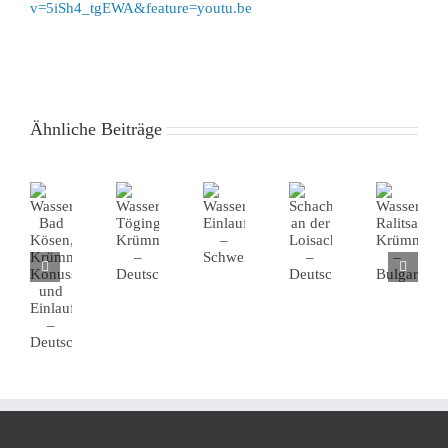
v=5iSh4_tgEWA&feature=youtu.be
Ähnliche Beiträge
Schachtkraftwerk
Wasserkraftwerk
Wasserkraftwerk
Wasserkraf
Wasserkraftwerk,
an
Bad
Töging,
Ralitsa,
Einlaufschalung
der
Kösen,
Krümmerschalung
Krümmersc
–
Loisach
Krümmerschalung,
–
–
Schweiz
–
Konusschalung
Deutschland
Bulgarien
Deutschland
und
Einlaufwandschalung
–
Deutschland