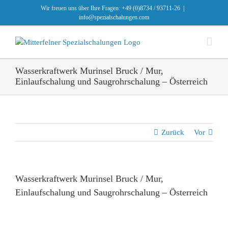
Zum
Wir freuen uns über Ihre Fragen: +49 (0)8734 / 93711-26
|
Inhalt
info@spezialschalungen.com
springen
Wasserkraftwerk Murinsel Bruck / Mur,
Einlaufschalung und Saugrohrschalung – Österreich
Zurück
Vor
Wasserkraftwerk Murinsel Bruck / Mur,
Einlaufschalung und Saugrohrschalung – Österreich
Zeige
grösseres