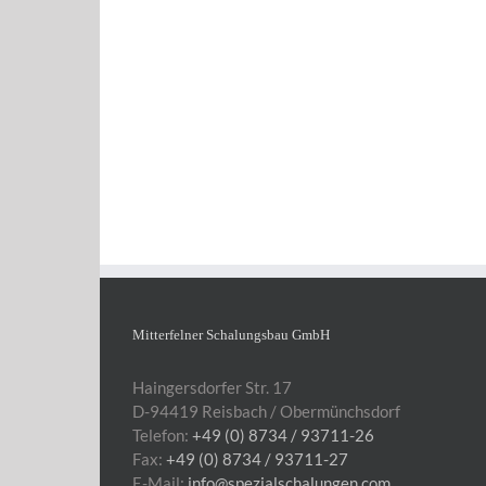
Wasserkraftwerk Bekesszentrandras, Einlauf-
und Saugschlauchschalung – Ungarn
Mitterfelner Schalungsbau GmbH
Haingersdorfer Str. 17
D-94419 Reisbach / Obermünchsdorf
Telefon:
+49 (0) 8734 / 93711-26
Fax:
+49 (0) 8734 / 93711-27
E-Mail:
info@spezialschalungen.com