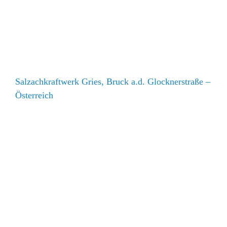
Österreich
Salzachkraftwerk Gries, Bruck a.d. Glocknerstraße –
Österreich
Umbau Wasserkraftwerk Windisch, Krümmer-,