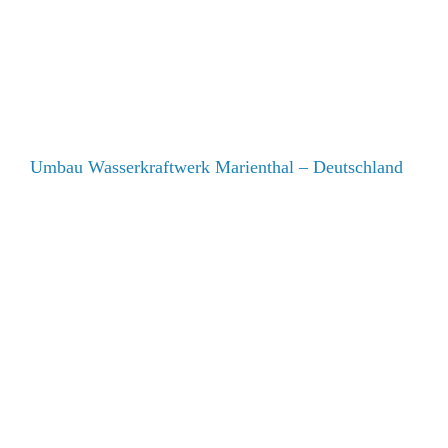
Umbau Wasserkraftwerk Marienthal – Deutschland
Umbau Wasserkraftwerk Marienthal – Deutschland
Wasserkraftwerk Guinea, Krümmerschalung – Afrika