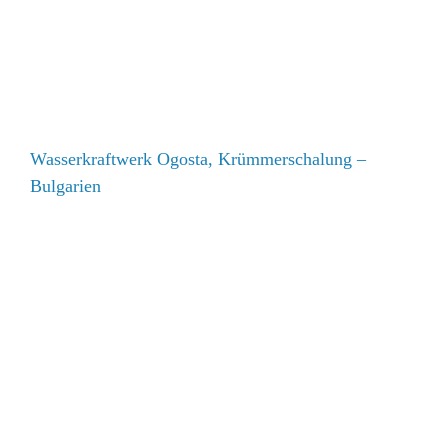
Wasserkraftwerk Ogosta, Krümmerschalung – Bulgarien
Wasserkraftwerk Ogosta, Krümmerschalung –
Bulgarien
Salzachkraftwerk Gries, Bruck a.d. Glocknerstraße –