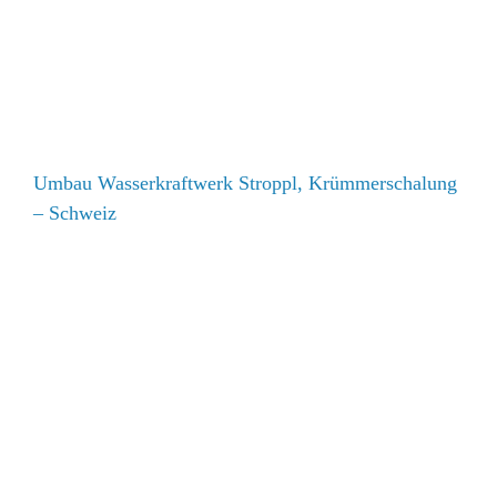
Umbau Wasserkraftwerk Stroppl, Krümmerschalung –
Schweiz
Umbau Wasserkraftwerk Stroppl, Krümmerschalung
– Schweiz