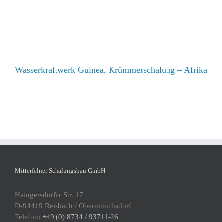
Wasserkraftwerk Guinea, Krümmerschalung – Afrika
Mitterfelner Schalungsbau GmbH
Haingersdorfer Str. 17
D-94419 Reisbach / Obermünchsdorf
Telefon:
+49 (0) 8734 / 93711-26