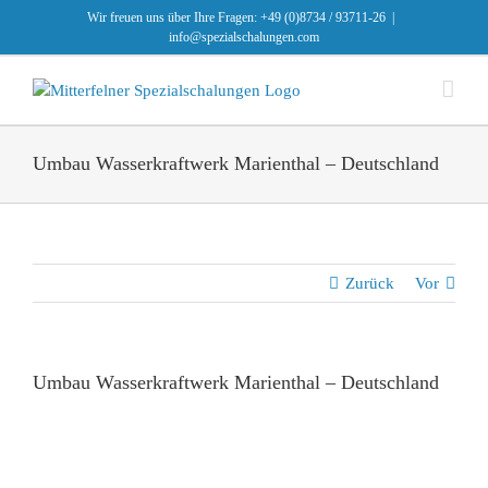
Zum
Wir freuen uns über Ihre Fragen: +49 (0)8734 / 93711-26
|
Inhalt
info@spezialschalungen.com
springen
Umbau Wasserkraftwerk Marienthal – Deutschland
Zurück
Vor
Umbau Wasserkraftwerk Marienthal – Deutschland
Zeige
grösseres
Bild