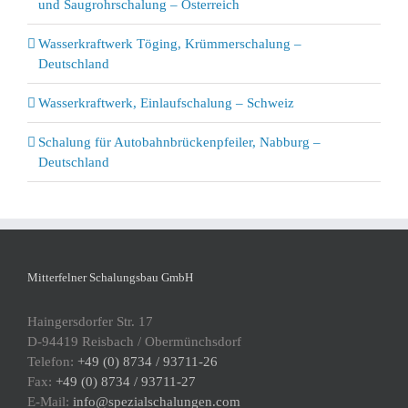
und Saugrohrschalung – Österreich
Wasserkraftwerk Töging, Krümmerschalung –
Deutschland
Wasserkraftwerk, Einlaufschalung – Schweiz
Schalung für Autobahnbrückenpfeiler, Nabburg –
Deutschland
Mitterfelner Schalungsbau GmbH
Haingersdorfer Str. 17
D-94419 Reisbach / Obermünchsdorf
Telefon:
+49 (0) 8734 / 93711-26
Fax:
+49 (0) 8734 / 93711-27
E-Mail:
info@spezialschalungen.com