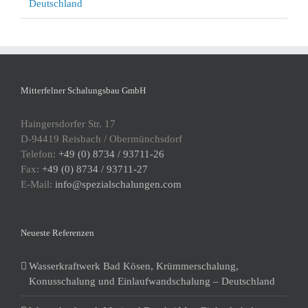
Deutschland
Mitterfelner Schalungsbau GmbH
Haingersdorfer Str. 17
D-94419 Reisbach / Obermünchsdorf
Telefon:
+49 (0) 8734 / 93711-26
Fax:
+49 (0) 8734 / 93711-27
E-Mail:
info@spezialschalungen.com
Neueste Referenzen
Wasserkraftwerk Bad Kösen, Krümmerschalung,
Konusschalung und Einlaufwandschalung – Deutschland