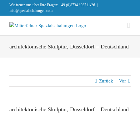
Zum
Wir freuen uns über Ihre Fragen: +49 (0)8734 / 93711-26
|
Inhalt
info@spezialschalungen.com
springen
architektonische Skulptur, Düsseldorf – Deutschland
Zurück
Vor
architektonische Skulptur, Düsseldorf – Deutschland
Zeige
grösseres
Bild