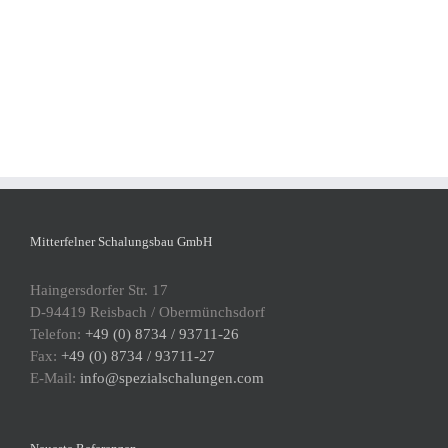
Mitterfelner Schalungsbau GmbH
Haingersdorfer Str. 17
D-94419 Reisbach / Obermünchsdorf
Telefon:
+49 (0) 8734 / 93711-26
Fax:
+49 (0) 8734 / 93711-27
E-Mail:
info@spezialschalungen.com